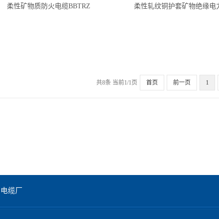
柔性矿物质防火电缆BBTRZ
柔性轧纹铜护套矿物绝缘电
产品线,比普通电力
品，低烟无卤，燃
电缆最大的优势在
烧低烟，气体无卤
防火上，通常应用
无毒额定电
共8条 当前1/1页
首页
前一页
1
于对消防要求等级
压:450/750V规
高的场所中。
格:1.5~70mm²
州电缆厂