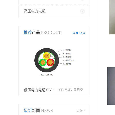
高压电力电缆
推荐
产品
PRODUCT
矿物绝缘电缆，由
低压电力电缆YJV -
YJV电缆，又称交
矿物电缆
电缆铜线、铜护
广州电缆有限公司 -
联聚乙烯绝缘聚氯
最新
新闻
NEWS
更多 >
套、氧化镁绝缘层
双菱电缆
乙烯护套电力电