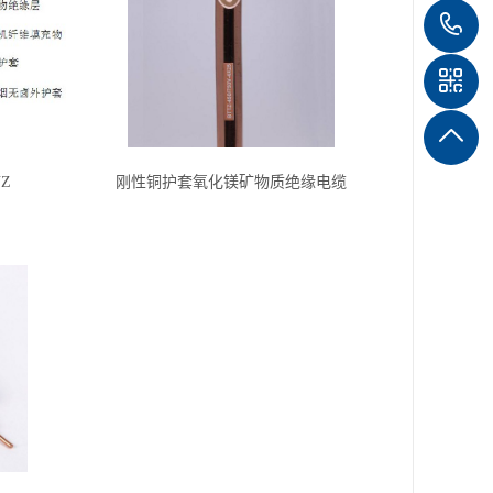
1
1
4
Z
刚性铜护套氧化镁矿物质绝缘电缆