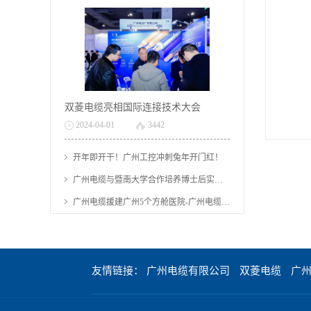
等无机化合物构成
缆，低压电力电缆
的电缆。矿物绝缘
YJV是广州电缆有
电缆有哪些优点？
限公司生产最多的
双菱电缆亮相国际连接技术大会
以上，矿物绝缘电
电缆，也是最常用
2024
-
04
-
01
3442
缆的简介、特性及
的电力电缆之一，
开年即开干！广州工控冲刺兔年开门红！
广州电缆与暨南大学合作培养博士后实现“零的突破”
应用，由广州电缆
一般用作主电缆。
广州电缆援建广州5个方舱医院-广州电缆厂有限公司
厂有限公司科普。
友情链接：
广州电缆有限公司
双菱电缆
广